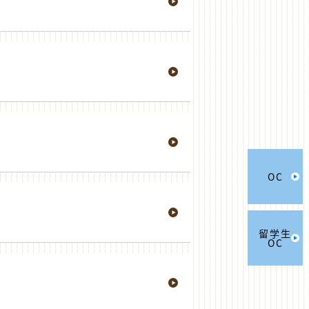
OC
留学生
OC